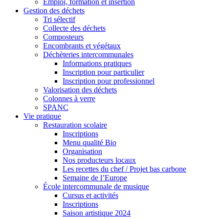
Emploi, formation et insertion
Gestion des déchets
Tri sélectif
Collecte des déchets
Composteurs
Encombrants et végétaux
Déchèteries intercommunales
Informations pratiques
Inscription pour particulier
Inscription pour professionnel
Valorisation des déchets
Colonnes à verre
SPANC
Vie pratique
Restauration scolaire
Inscriptions
Menu qualité Bio
Organisation
Nos producteurs locaux
Les recettes du chef / Projet bas carbone
Semaine de l’Europe
École intercommunale de musique
Cursus et activités
Inscriptions
Saison artistique 2024