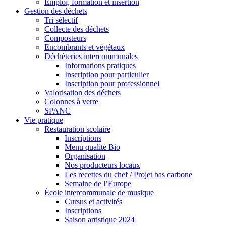
Emploi, formation et insertion
Gestion des déchets
Tri sélectif
Collecte des déchets
Composteurs
Encombrants et végétaux
Déchèteries intercommunales
Informations pratiques
Inscription pour particulier
Inscription pour professionnel
Valorisation des déchets
Colonnes à verre
SPANC
Vie pratique
Restauration scolaire
Inscriptions
Menu qualité Bio
Organisation
Nos producteurs locaux
Les recettes du chef / Projet bas carbone
Semaine de l’Europe
École intercommunale de musique
Cursus et activités
Inscriptions
Saison artistique 2024