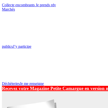
Collecte encombrants
Je prends rdv
Marchés
publics
J’y participe
Déchèteries
Je me renseigne
Recevez votre Magazine Petite Camargue en version 