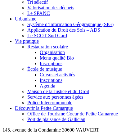
Tri sélectif
Valorisation des déchets
Le SPANC
Urbanisme
Système d’Information Géographique (SIG)
Application du Droit des Sols – ADS
Le SCOT Sud Gard
Vie pratique
Restauration scolaire
Organisation
Menu qualité Bio
Inscriptions
École de musique
Cursus et activités
Inscriptions
Agenda
Maison de la Justice et du Droit
Service aux personnes âgées
Police Intercommunale
Découvrir la Petite Camargue
Office de Tourisme Coeur de Petite Camargue
Port de plaisance de Gallician
145, avenue de la Condamine 30600 VAUVERT