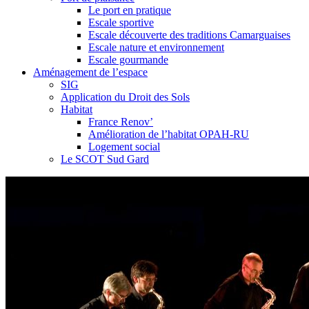
Le port en pratique
Escale sportive
Escale découverte des traditions Camarguaises
Escale nature et environnement
Escale gourmande
Aménagement de l’espace
SIG
Application du Droit des Sols
Habitat
France Renov’
Amélioration de l’habitat OPAH-RU
Logement social
Le SCOT Sud Gard