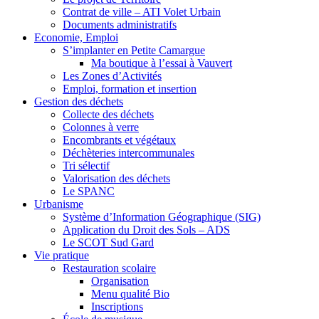
Contrat de ville – ATI Volet Urbain
Documents administratifs
Economie, Emploi
S’implanter en Petite Camargue
Ma boutique à l’essai à Vauvert
Les Zones d’Activités
Emploi, formation et insertion
Gestion des déchets
Collecte des déchets
Colonnes à verre
Encombrants et végétaux
Déchèteries intercommunales
Tri sélectif
Valorisation des déchets
Le SPANC
Urbanisme
Système d’Information Géographique (SIG)
Application du Droit des Sols – ADS
Le SCOT Sud Gard
Vie pratique
Restauration scolaire
Organisation
Menu qualité Bio
Inscriptions