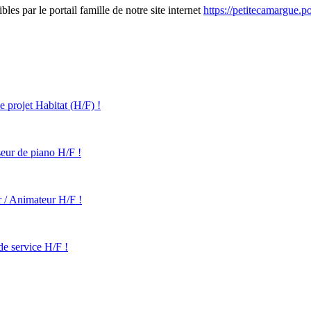
es par le portail famille de notre site internet
https://petitecamargue.por
projet Habitat (H/F) !
eur de piano H/F !
 / Animateur H/F !
e service H/F !