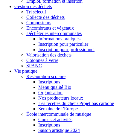
Emploi, formation et insertion
Gestion des déchets
Tri sélectif
Collecte des déchets
Composteurs
Encombrants et végétaux
Déchèteries intercommunales
Informations pratiques
Inscription pour particulier
Inscription pour professionnel
Valorisation des déchets
Colonnes à verre
SPANC
Vie pratique
Restauration scolaire
Inscriptions
Menu qualité Bio
Organisation
Nos producteurs locaux
Les recettes du chef / Projet bas carbone
Semaine de l’Europe
École intercommunale de musique
Cursus et activités
Inscriptions
Saison artistique 2024