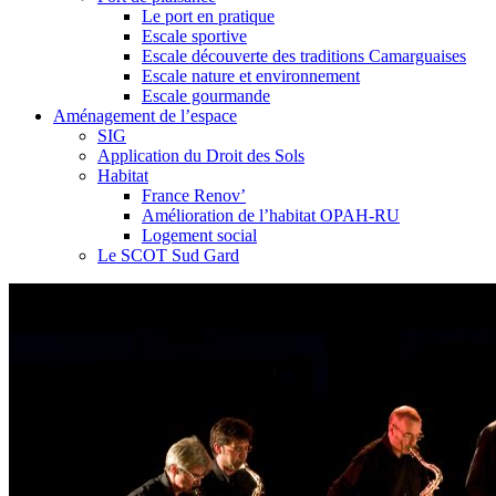
Le port en pratique
Escale sportive
Escale découverte des traditions Camarguaises
Escale nature et environnement
Escale gourmande
Aménagement de l’espace
SIG
Application du Droit des Sols
Habitat
France Renov’
Amélioration de l’habitat OPAH-RU
Logement social
Le SCOT Sud Gard