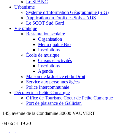
Le SPANC
Urbanisme
Système d’Information Géographique (SIG)
Application du Droit des Sols – ADS
Le SCOT Sud Gard
Vie pratique
Restauration scolaire
Organisation
Menu qualité Bio
Inscriptions
École de musique
Cursus et activités
Inscriptions
Agenda
Maison de la Justice et du Droit
Service aux personnes âgées
Police Intercommunale
Découvrir la Petite Camargue
Office de Tourisme Coeur de Petite Camargue
Port de plaisance de Gallician
145, avenue de la Condamine 30600 VAUVERT
04 66 51 19 20