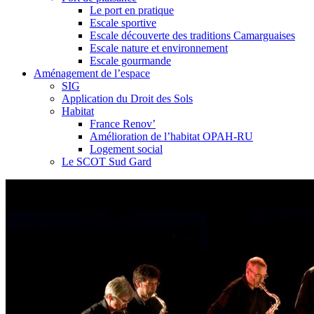
Le port en pratique
Escale sportive
Escale découverte des traditions Camarguaises
Escale nature et environnement
Escale gourmande
Aménagement de l’espace
SIG
Application du Droit des Sols
Habitat
France Renov’
Amélioration de l’habitat OPAH-RU
Logement social
Le SCOT Sud Gard