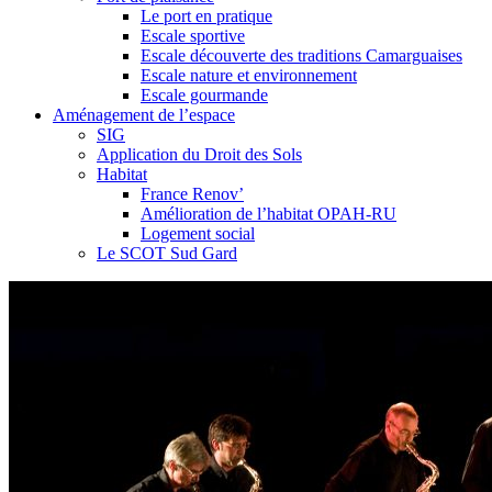
Le port en pratique
Escale sportive
Escale découverte des traditions Camarguaises
Escale nature et environnement
Escale gourmande
Aménagement de l’espace
SIG
Application du Droit des Sols
Habitat
France Renov’
Amélioration de l’habitat OPAH-RU
Logement social
Le SCOT Sud Gard