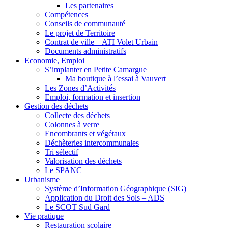
Les partenaires
Compétences
Conseils de communauté
Le projet de Territoire
Contrat de ville – ATI Volet Urbain
Documents administratifs
Economie, Emploi
S’implanter en Petite Camargue
Ma boutique à l’essai à Vauvert
Les Zones d’Activités
Emploi, formation et insertion
Gestion des déchets
Collecte des déchets
Colonnes à verre
Encombrants et végétaux
Déchèteries intercommunales
Tri sélectif
Valorisation des déchets
Le SPANC
Urbanisme
Système d’Information Géographique (SIG)
Application du Droit des Sols – ADS
Le SCOT Sud Gard
Vie pratique
Restauration scolaire