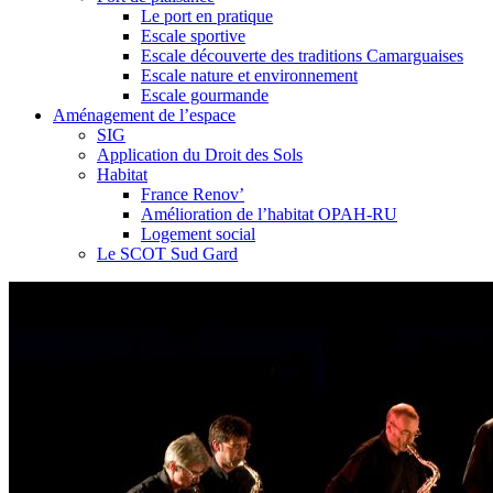
Le port en pratique
Escale sportive
Escale découverte des traditions Camarguaises
Escale nature et environnement
Escale gourmande
Aménagement de l’espace
SIG
Application du Droit des Sols
Habitat
France Renov’
Amélioration de l’habitat OPAH-RU
Logement social
Le SCOT Sud Gard