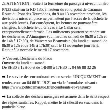
⚠️ ATTENTION ! Suite à la fermeture du passage à niveau numéro
PN23 situé sur la RD 135, à hauteur du rond-point de Caraman
Route du Pont des Tourradons, du 9 au 13 novembre prochain, les
déviations mises en place ne permettent pas l’accès de la déchèterie
aux poids lourds. Par conséquent, les bennes ne pouvant être
chargées, la déchèterie du Gravas à Le Cailar sera
exceptionnellement fermée. Les utilisateurs pourront se rendre sur
les déchèteries d’Aimargues (du mardi au samedi de 8h30 à 12h et
de 14h à 17h30), de Vauvert ou Beauvoisin (du lundi au samedi de
8h30 à 12h et de 14h à 17h30) sauf le 11 novembre jour férié.
Retour à la normale le mardi 17 novembre.
🔸Vauvert, Déchèterie du Fiaou
Ouverte du lundi au samedi
De 8H30 à 12H00 et de 14H00 à 17H30 T. 04 66 88 32 26
➡️ Le service des encombrants est en service UNIQUEMENT sur
rendez-vous au 04 66 51 19 21 ou via le formulaire suivant :
https://www.petitecamargue.fr/encombrants-et-vegetaux/
➡️ La collecte des déchets ménagers est assurée dans le strict respect
des règles sanitaires. Rappel, mettre le tri sélectif en vrac dans la
poubelle bleue