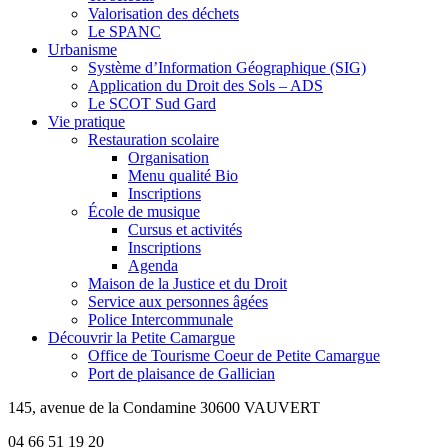
Valorisation des déchets
Le SPANC
Urbanisme
Système d’Information Géographique (SIG)
Application du Droit des Sols – ADS
Le SCOT Sud Gard
Vie pratique
Restauration scolaire
Organisation
Menu qualité Bio
Inscriptions
École de musique
Cursus et activités
Inscriptions
Agenda
Maison de la Justice et du Droit
Service aux personnes âgées
Police Intercommunale
Découvrir la Petite Camargue
Office de Tourisme Coeur de Petite Camargue
Port de plaisance de Gallician
145, avenue de la Condamine 30600 VAUVERT
04 66 51 19 20