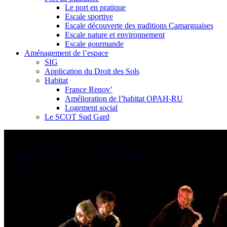
Le port en pratique
Escale sportive
Escale découverte des traditions Camarguaises
Escale nature et environnement
Escale gourmande
Aménagement de l’espace
SIG
Application du Droit des Sols
Habitat
France Renov’
Amélioration de l’habitat OPAH-RU
Logement social
Le SCOT Sud Gard