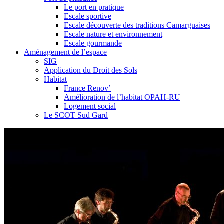
Le port en pratique
Escale sportive
Escale découverte des traditions Camarguaises
Escale nature et environnement
Escale gourmande
Aménagement de l’espace
SIG
Application du Droit des Sols
Habitat
France Renov’
Amélioration de l’habitat OPAH-RU
Logement social
Le SCOT Sud Gard