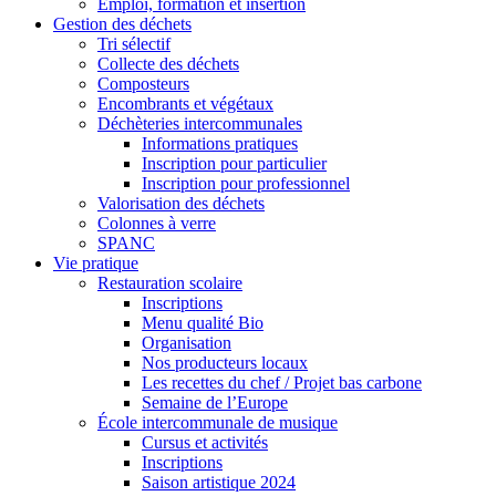
Emploi, formation et insertion
Gestion des déchets
Tri sélectif
Collecte des déchets
Composteurs
Encombrants et végétaux
Déchèteries intercommunales
Informations pratiques
Inscription pour particulier
Inscription pour professionnel
Valorisation des déchets
Colonnes à verre
SPANC
Vie pratique
Restauration scolaire
Inscriptions
Menu qualité Bio
Organisation
Nos producteurs locaux
Les recettes du chef / Projet bas carbone
Semaine de l’Europe
École intercommunale de musique
Cursus et activités
Inscriptions
Saison artistique 2024