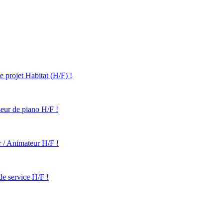
projet Habitat (H/F) !
eur de piano H/F !
 / Animateur H/F !
e service H/F !