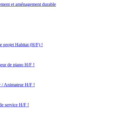
pement et aménagement durable
projet Habitat (H/F) !
eur de piano H/F !
 / Animateur H/F !
e service H/F !