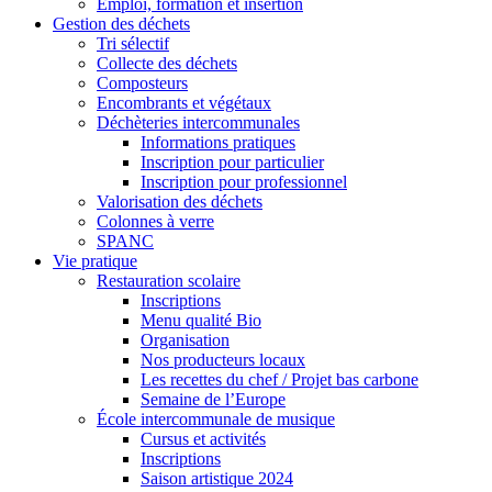
Emploi, formation et insertion
Gestion des déchets
Tri sélectif
Collecte des déchets
Composteurs
Encombrants et végétaux
Déchèteries intercommunales
Informations pratiques
Inscription pour particulier
Inscription pour professionnel
Valorisation des déchets
Colonnes à verre
SPANC
Vie pratique
Restauration scolaire
Inscriptions
Menu qualité Bio
Organisation
Nos producteurs locaux
Les recettes du chef / Projet bas carbone
Semaine de l’Europe
École intercommunale de musique
Cursus et activités
Inscriptions
Saison artistique 2024