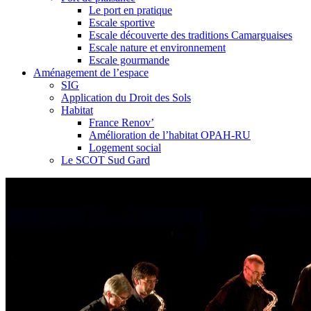
Le port en pratique
Escale sportive
Escale découverte des traditions Camarguaises
Escale nature et environnement
Escale gourmande
Aménagement de l’espace
SIG
Application du Droit des Sols
Habitat
France Renov’
Amélioration de l’habitat OPAH-RU
Logement social
Le SCOT Sud Gard