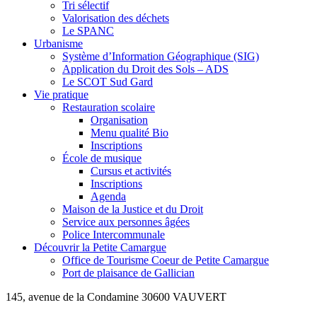
Tri sélectif
Valorisation des déchets
Le SPANC
Urbanisme
Système d’Information Géographique (SIG)
Application du Droit des Sols – ADS
Le SCOT Sud Gard
Vie pratique
Restauration scolaire
Organisation
Menu qualité Bio
Inscriptions
École de musique
Cursus et activités
Inscriptions
Agenda
Maison de la Justice et du Droit
Service aux personnes âgées
Police Intercommunale
Découvrir la Petite Camargue
Office de Tourisme Coeur de Petite Camargue
Port de plaisance de Gallician
145, avenue de la Condamine 30600 VAUVERT