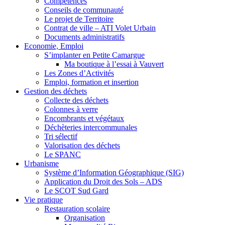
Compétences
Conseils de communauté
Le projet de Territoire
Contrat de ville – ATI Volet Urbain
Documents administratifs
Economie, Emploi
S’implanter en Petite Camargue
Ma boutique à l’essai à Vauvert
Les Zones d’Activités
Emploi, formation et insertion
Gestion des déchets
Collecte des déchets
Colonnes à verre
Encombrants et végétaux
Déchèteries intercommunales
Tri sélectif
Valorisation des déchets
Le SPANC
Urbanisme
Système d’Information Géographique (SIG)
Application du Droit des Sols – ADS
Le SCOT Sud Gard
Vie pratique
Restauration scolaire
Organisation