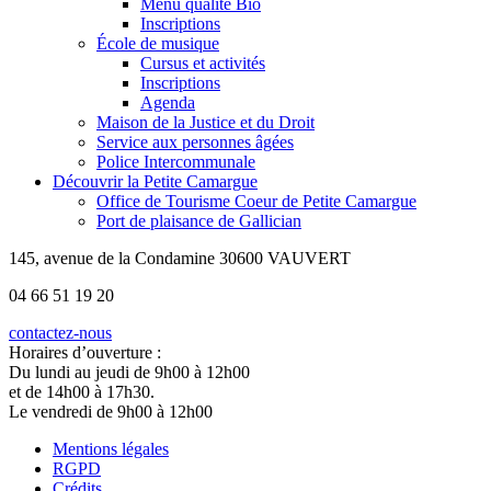
Menu qualité Bio
Inscriptions
École de musique
Cursus et activités
Inscriptions
Agenda
Maison de la Justice et du Droit
Service aux personnes âgées
Police Intercommunale
Découvrir la Petite Camargue
Office de Tourisme Coeur de Petite Camargue
Port de plaisance de Gallician
145, avenue de la Condamine 30600 VAUVERT
04 66 51 19 20
contactez-nous
Horaires d’ouverture :
Du lundi au jeudi de 9h00 à 12h00
et de 14h00 à 17h30.
Le vendredi de 9h00 à 12h00
Mentions légales
RGPD
Crédits