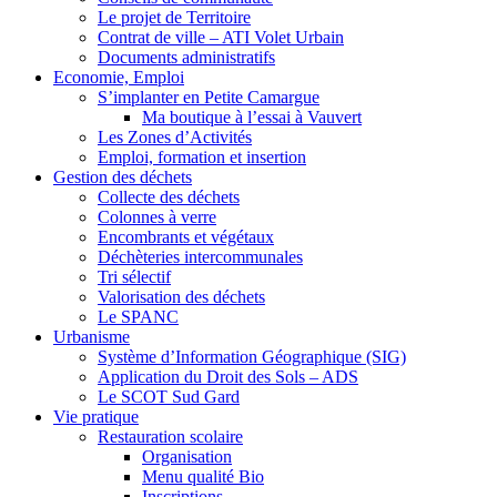
Le projet de Territoire
Contrat de ville – ATI Volet Urbain
Documents administratifs
Economie, Emploi
S’implanter en Petite Camargue
Ma boutique à l’essai à Vauvert
Les Zones d’Activités
Emploi, formation et insertion
Gestion des déchets
Collecte des déchets
Colonnes à verre
Encombrants et végétaux
Déchèteries intercommunales
Tri sélectif
Valorisation des déchets
Le SPANC
Urbanisme
Système d’Information Géographique (SIG)
Application du Droit des Sols – ADS
Le SCOT Sud Gard
Vie pratique
Restauration scolaire
Organisation
Menu qualité Bio
Inscriptions