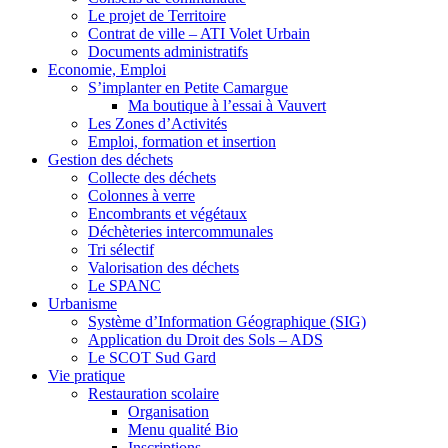
Le projet de Territoire
Contrat de ville – ATI Volet Urbain
Documents administratifs
Economie, Emploi
S’implanter en Petite Camargue
Ma boutique à l’essai à Vauvert
Les Zones d’Activités
Emploi, formation et insertion
Gestion des déchets
Collecte des déchets
Colonnes à verre
Encombrants et végétaux
Déchèteries intercommunales
Tri sélectif
Valorisation des déchets
Le SPANC
Urbanisme
Système d’Information Géographique (SIG)
Application du Droit des Sols – ADS
Le SCOT Sud Gard
Vie pratique
Restauration scolaire
Organisation
Menu qualité Bio
Inscriptions