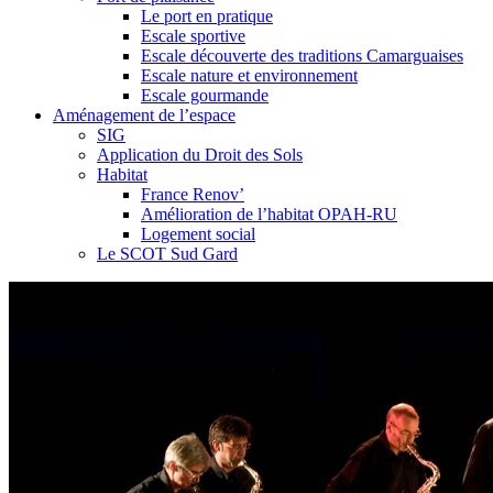
Le port en pratique
Escale sportive
Escale découverte des traditions Camarguaises
Escale nature et environnement
Escale gourmande
Aménagement de l’espace
SIG
Application du Droit des Sols
Habitat
France Renov’
Amélioration de l’habitat OPAH-RU
Logement social
Le SCOT Sud Gard