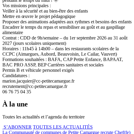
pendant le temps du midi ! 🌞
Vos missions principales :
Veiller à la sécurité et au bien-être des enfants
Mettre en œuvre le projet pédagogique
Proposer des animations adaptées aux rythmes et besoins des enfants
Encadrer le temps du repas et sensibiliser au goût et au gaspillage
alimentaire
Contrat : CDD de 9h/semaine – du 1er septembre 2026 au 31 août
2027 (jours scolaires uniquement)
Horaires : 11h45 à 14h00 – dans les restaurants scolaires de la
CCPC (Aimargues, Aubord, Beauvoisin, Le Cailar, Vauvert)
Formations souhaitées : BAFA, CAP Petite Enfance, BAPAAT,
BAC PRO ASSP, BEP Carrières sanitaires et sociales
Permis B et véhicule personnel exigés
Candidatures :
marion.jacquier@cc-petitecamargue.fr
recrutement@cc-petitecamargue.fr
06 76 75 04 35
À la une
Toutes les actualités et l’agenda du territoire
S’ABONNER
TOUTES LES ACTUALITÉS
La Communauté de communes de Petite Camargue recrute Chef(fe)