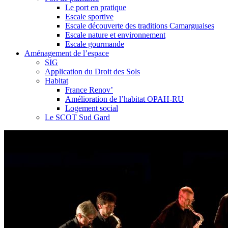
Le port en pratique
Escale sportive
Escale découverte des traditions Camarguaises
Escale nature et environnement
Escale gourmande
Aménagement de l’espace
SIG
Application du Droit des Sols
Habitat
France Renov’
Amélioration de l’habitat OPAH-RU
Logement social
Le SCOT Sud Gard