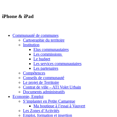
iPhone & iPad
Communauté de communes
Cartographie du territoire
Institution
Elus communautaires
Les commissions
Le budget
Les services communautaires
Les partenaires
Compétences
Conseils de communauté
Le projet de Territoire
Contrat de ville – ATI Volet Urbain
Documents administratifs
Economie, Emploi
S’implanter en Petite Camargue
Ma boutique à l’essai à Vauvert
Les Zones d’Activités
Emploi, formation et insertion