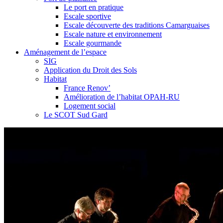
Le port en pratique
Escale sportive
Escale découverte des traditions Camarguaises
Escale nature et environnement
Escale gourmande
Aménagement de l’espace
SIG
Application du Droit des Sols
Habitat
France Renov’
Amélioration de l’habitat OPAH-RU
Logement social
Le SCOT Sud Gard