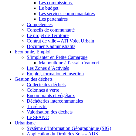
Les commissions
Le budget
Les services communautaires
Les partenaires
Compétences
Conseils de communauté
Le projet de Territoire
Contrat de ville – ATI Volet Urbain
Documents administratifs
Economie, Emploi
S’implanter en Petite Camargue
Ma boutique à l’essai à Vauvert
Les Zones d’Activités
Emploi, formation et insertion
Gestion des déchets
Collecte des déchets
Colonnes à verre
Encombrants et végétaux
Déchèteries intercommunales
Tri sélectif
Valorisation des déchets
Le SPANC
Urbanisme
Système d’Information Géographique (SIG)
Application du Droit des Sols – ADS