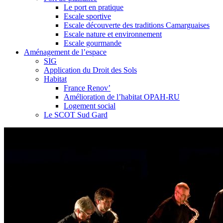
Le port en pratique
Escale sportive
Escale découverte des traditions Camarguaises
Escale nature et environnement
Escale gourmande
Aménagement de l’espace
SIG
Application du Droit des Sols
Habitat
France Renov’
Amélioration de l’habitat OPAH-RU
Logement social
Le SCOT Sud Gard