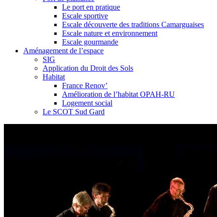
Le port en pratique
Escale sportive
Escale découverte des traditions Camarguaises
Escale nature et environnement
Escale gourmande
Aménagement de l’espace
SIG
Application du Droit des Sols
Habitat
France Renov’
Amélioration de l’habitat OPAH-RU
Logement social
Le SCOT Sud Gard