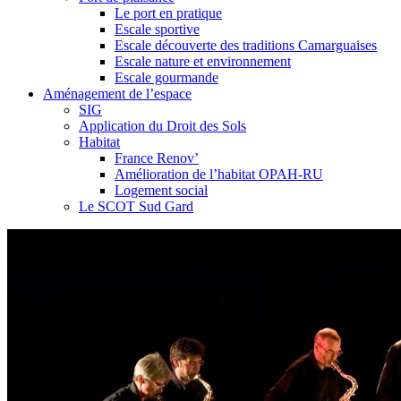
Le port en pratique
Escale sportive
Escale découverte des traditions Camarguaises
Escale nature et environnement
Escale gourmande
Aménagement de l’espace
SIG
Application du Droit des Sols
Habitat
France Renov’
Amélioration de l’habitat OPAH-RU
Logement social
Le SCOT Sud Gard