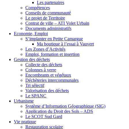
Les partenaires
Compétences
Conseils de communauté
Le projet de Territoire
Contrat de ville – ATI Volet Urbain
Documents administratifs
Economie, Emploi
S’implanter en Petite Camargue
Ma boutique à l’essai à Vauvert
Les Zones d’Activités
Emploi, formation et insertion
Gestion des déchets
Collecte des déchets
Colonnes à verre
Encombrants et végétaux
Déchèteries intercommunales
Tri sélectif
Valorisation des déchets
Le SPANC
Urbanisme
Système d’Information Géographique (SIG)
Application du Droit des Sols – ADS
Le SCOT Sud Gard
Vie pratique
Restauration scolaire