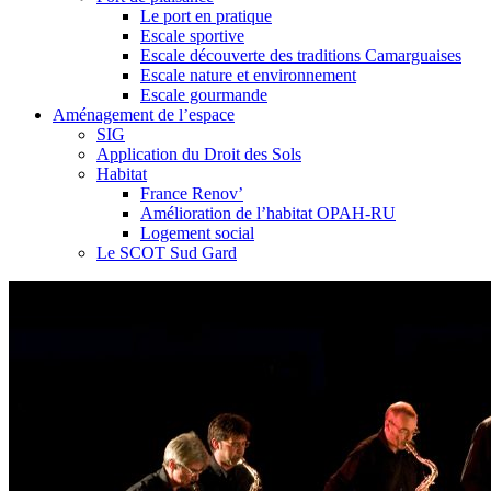
Le port en pratique
Escale sportive
Escale découverte des traditions Camarguaises
Escale nature et environnement
Escale gourmande
Aménagement de l’espace
SIG
Application du Droit des Sols
Habitat
France Renov’
Amélioration de l’habitat OPAH-RU
Logement social
Le SCOT Sud Gard