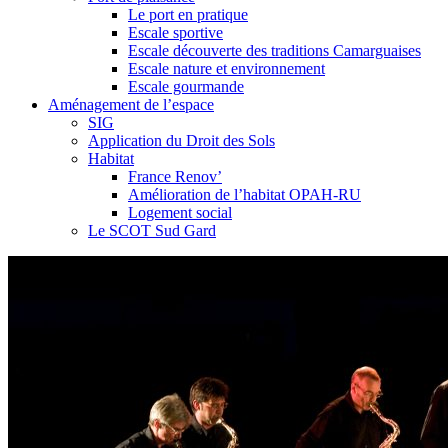
Le port en pratique
Escale sportive
Escale découverte des traditions Camarguaises
Escale nature et environnement
Escale gourmande
Aménagement de l’espace
SIG
Application du Droit des Sols
Habitat
France Renov’
Amélioration de l’habitat OPAH-RU
Logement social
Le SCOT Sud Gard